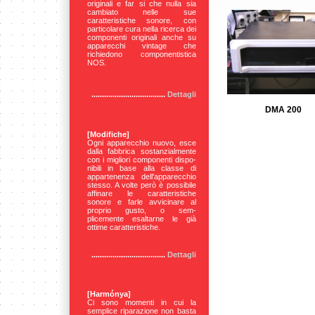
originali e far si che nulla sia
cambiato nelle sue
caratteristiche sonore, con
particolare cura nella ricerca dei
componenti originali anche su
apparecchi vintage che
richiedono componentistica
NOS.
...................................
Dettagli
DMA 200
[Modifiche]
Ogni apparecchio nuovo, esce
dalla fabbrica sostanzialmente
con i migliori componenti dispo-
nibili in base alla classe di
appartenenza dell'apparecchio
stesso. A volte però è possibile
affinare le caratteristiche
sonore e farle avvicinare al
proprio gusto, o sem-
plicemente esaltarne le già
ottime caratteristiche.
...................................
Dettagli
[Harmónya]
Ci
sono momenti in cui la
semplice riparazione non basta