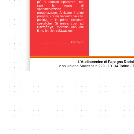
più al tecnico riparatore, ma
sale la voglia di
sperimentazione e
progettazione. Arrivano i primi
progetti, i primi riscontri più che
positivi, e le prime richieste
specifiche. Si arriva così ad
Harmónya
, marchio con cui
firmo le mie realizzazioni.
...................................
Dettagli
L'Audiotecnico di Papagna Rodol
c.so Unione Sovietica n.229 - 10134 Torino -