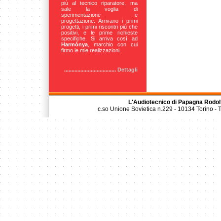
più al tecnico riparatore, ma
sale la voglia di
sperimentazione e
progettazione. Arrivano i primi
progetti, i primi riscontri più che
positivi, e le prime richieste
specifiche. Si arriva così ad
Harmónya
, marchio con cui
firmo le mie realizzazioni.
...................................
Dettagli
L'Audiotecnico di Papagna Rodol
c.so Unione Sovietica n.229 - 10134 Torino -