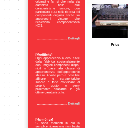
originali e far si che nulla sia
cambiato nelle sue
caratteristiche sonore, con
particolare cura nella ricerca dei
componenti originali anche su
apparecchi vintage che
richiedono componentistica
NOS.
...................................
Dettagli
Prius
[Modifiche]
Ogni apparecchio nuovo, esce
dalla fabbrica sostanzialmente
con i migliori componenti dispo-
nibili in base alla classe di
appartenenza dell'apparecchio
stesso. A volte però è possibile
affinare le caratteristiche
sonore e farle avvicinare al
proprio gusto, o sem-
plicemente esaltarne le già
ottime caratteristiche.
...................................
Dettagli
[Harmónya]
Ci
sono momenti in cui la
semplice riparazione non basta