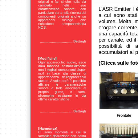
originali e far si che nulla sia
cambiato nelle sue
L'ASR Emitter I è
caratteristiche sonore, con
particolare cura nella ricerca dei
a cui sono stati 
componenti originali anche su
apparecchi vintage che
volume. Molta imp
richiedono componentistica
erogare corrente,
NOS.
una capacità tot
per canale, ed il
...................................
Dettagli
possibilità di 
accumulatori al 
[Modifiche]
(Clicca sulle fo
Ogni apparecchio nuovo, esce
dalla fabbrica sostanzialmente
con i migliori componenti dispo-
nibili in base alla classe di
appartenenza dell'apparecchio
stesso. A volte però è possibile
affinare le caratteristiche
sonore e farle avvicinare al
proprio gusto, o sem-
plicemente esaltarne le già
ottime caratteristiche.
...................................
Dettagli
Frontale
[Harmónya]
Ci
sono momenti in cui la
semplice riparazione non basta